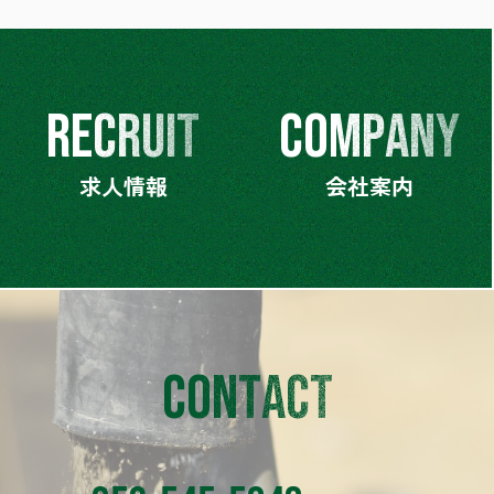
R
E
C
R
U
I
T
C
O
M
P
A
N
Y
求人情報
会社案内
C
O
N
T
A
C
T