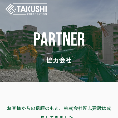
P
A
R
T
N
E
R
事業紹介
施工実績
協力会社
求人情報
会社案内
協力会社
お知らせ
お客様からの信頼のもと、株式会社匠志建設は成
お問い合わせ
長してきました。